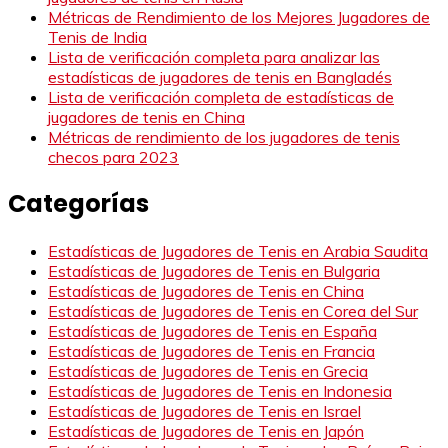
Métricas de Rendimiento de los Mejores Jugadores de
Tenis de India
Lista de verificación completa para analizar las
estadísticas de jugadores de tenis en Bangladés
Lista de verificación completa de estadísticas de
jugadores de tenis en China
Métricas de rendimiento de los jugadores de tenis
checos para 2023
Categorías
Estadísticas de Jugadores de Tenis en Arabia Saudita
Estadísticas de Jugadores de Tenis en Bulgaria
Estadísticas de Jugadores de Tenis en China
Estadísticas de Jugadores de Tenis en Corea del Sur
Estadísticas de Jugadores de Tenis en España
Estadísticas de Jugadores de Tenis en Francia
Estadísticas de Jugadores de Tenis en Grecia
Estadísticas de Jugadores de Tenis en Indonesia
Estadísticas de Jugadores de Tenis en Israel
Estadísticas de Jugadores de Tenis en Japón