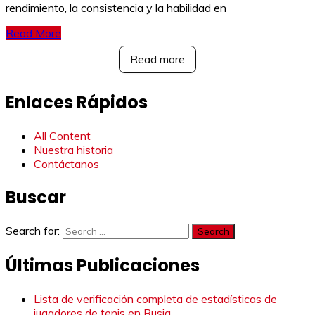
rendimiento, la consistencia y la habilidad en
Read More
Read more
Enlaces Rápidos
All Content
Nuestra historia
Contáctanos
Buscar
Search for:
Últimas Publicaciones
Lista de verificación completa de estadísticas de
jugadores de tenis en Rusia