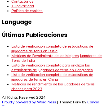
Contáctanos
Tu privacidad
Política de cookies
Language
Últimas Publicaciones
Lista de verificación completa de estadísticas de
jugadores de tenis en Rusia
Métricas de Rendimiento de los Mejores Jugadores de
Tenis de India
Lista de verificación completa para analizar las
estadísticas de jugadores de tenis en Bangladés
Lista de verificación completa de estadísticas de
jugadores de tenis en China
Métricas de rendimiento de los jugadores de tenis
checos para 2023
All Rights Reserved 2024.
Proudly powered by WordPress
|
Theme: Fairy by
Candid