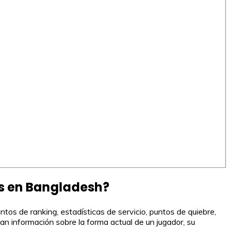
nis en Bangladesh?
ntos de ranking, estadísticas de servicio, puntos de quiebre,
nan información sobre la forma actual de un jugador, su