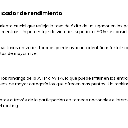
dicador de rendimiento
miento crucial que refleja la tasa de éxito de un jugador en los 
rcentaje. Un porcentaje de victorias superior al 50% se consid
victorias en varios torneos puede ayudar a identificar fortalez
tos de mayor nivel.
 los rankings de la ATP o WTA, lo que puede influir en las ent
neos de mayor categoría los que ofrecen más puntos. Un ranki
tos a través de la participación en torneos nacionales e inter
l ranking.
s