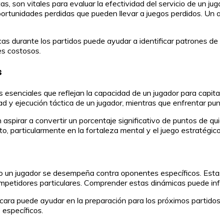
ltas, son vitales para evaluar la efectividad del servicio de un j
portunidades perdidas que pueden llevar a juegos perdidos. Un
s durante los partidos puede ayudar a identificar patrones de s
es costosos.
s
esenciales que reflejan la capacidad de un jugador para capita
ad y ejecución táctica de un jugador, mientras que enfrentar pun
spirar a convertir un porcentaje significativo de puntos de qu
o, particularmente en la fortaleza mental y el juego estratégic
o un jugador se desempeña contra oponentes específicos. Estas
competidores particulares. Comprender estas dinámicas puede inf
 cara puede ayudar en la preparación para los próximos partidos
 específicos.