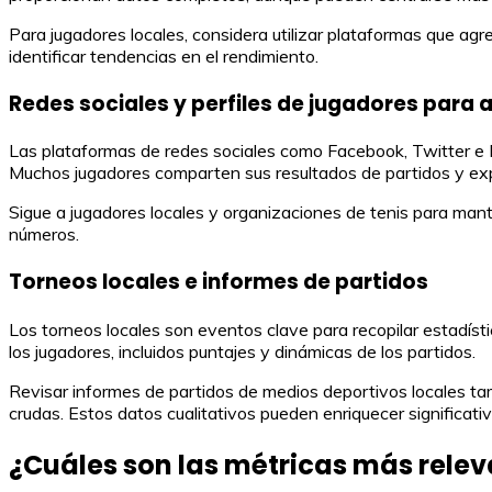
Para jugadores locales, considera utilizar plataformas que a
identificar tendencias en el rendimiento.
Redes sociales y perfiles de jugadores para 
Las plataformas de redes sociales como Facebook, Twitter e I
Muchos jugadores comparten sus resultados de partidos y expe
Sigue a jugadores locales y organizaciones de tenis para man
números.
Torneos locales e informes de partidos
Los torneos locales son eventos clave para recopilar estadíst
los jugadores, incluidos puntajes y dinámicas de los partidos.
Revisar informes de partidos de medios deportivos locales tam
crudas. Estos datos cualitativos pueden enriquecer significativ
¿Cuáles son las métricas más rele