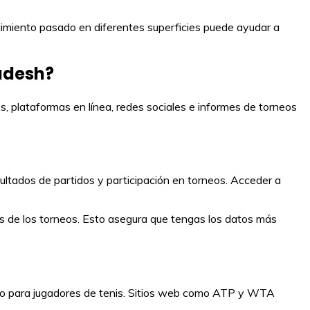
dimiento pasado en diferentes superficies puede ayudar a
ladesh?
s, plataformas en línea, redes sociales e informes de torneos
sultados de partidos y participación en torneos. Acceder a
os de los torneos. Esto asegura que tengas los datos más
ento para jugadores de tenis. Sitios web como ATP y WTA