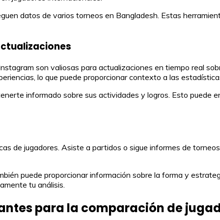
greguen datos de varios torneos en Bangladesh. Estas herramie
actualizaciones
nstagram son valiosas para actualizaciones en tiempo real sobr
riencias, lo que puede proporcionar contexto a las estadística
tenerte informado sobre sus actividades y logros. Esto puede e
icas de jugadores. Asiste a partidos o sigue informes de torneos
bién puede proporcionar información sobre la forma y estrategia
amente tu análisis.
vantes para la comparación de juga