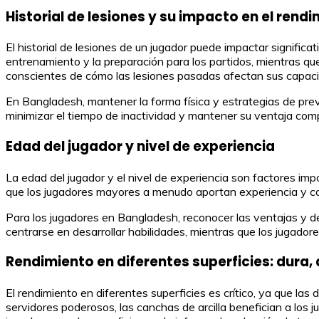
Historial de lesiones y su impacto en el rend
El historial de lesiones de un jugador puede impactar signific
entrenamiento y la preparación para los partidos, mientras qu
conscientes de cómo las lesiones pasadas afectan sus capaci
En Bangladesh, mantener la forma física y estrategias de prev
minimizar el tiempo de inactividad y mantener su ventaja comp
Edad del jugador y nivel de experiencia
La edad del jugador y el nivel de experiencia son factores im
que los jugadores mayores a menudo aportan experiencia y compr
Para los jugadores en Bangladesh, reconocer las ventajas y d
centrarse en desarrollar habilidades, mientras que los jugad
Rendimiento en diferentes superficies: dura, a
El rendimiento en diferentes superficies es crítico, ya que las 
servidores poderosos, las canchas de arcilla benefician a los 