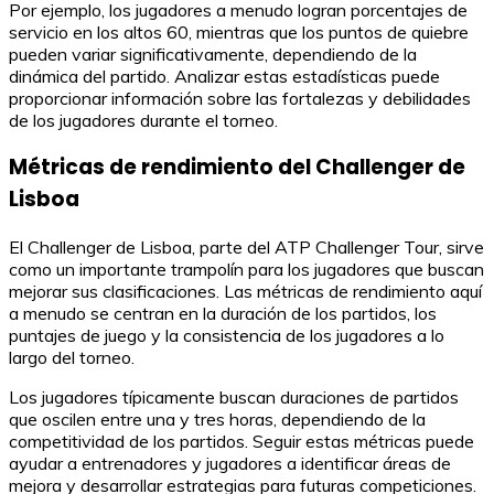
Por ejemplo, los jugadores a menudo logran porcentajes de
servicio en los altos 60, mientras que los puntos de quiebre
pueden variar significativamente, dependiendo de la
dinámica del partido. Analizar estas estadísticas puede
proporcionar información sobre las fortalezas y debilidades
de los jugadores durante el torneo.
Métricas de rendimiento del Challenger de
Lisboa
El Challenger de Lisboa, parte del ATP Challenger Tour, sirve
como un importante trampolín para los jugadores que buscan
mejorar sus clasificaciones. Las métricas de rendimiento aquí
a menudo se centran en la duración de los partidos, los
puntajes de juego y la consistencia de los jugadores a lo
largo del torneo.
Los jugadores típicamente buscan duraciones de partidos
que oscilen entre una y tres horas, dependiendo de la
competitividad de los partidos. Seguir estas métricas puede
ayudar a entrenadores y jugadores a identificar áreas de
mejora y desarrollar estrategias para futuras competiciones.