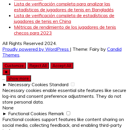
Lista de verificación completa para analizar las
estadísticas de jugadores de tenis en Bangladés
Lista de verificación completa de estadísticas de
jugadores de tenis en China
Métricas de rendimiento de los jugadores de tenis
checos para 2023
All Rights Reserved 2024.
Proudly powered by WordPress
|
Theme: Fairy by
Candid
Themes
.
Customize
Reject All
Accept All
✖
...
show more
►
Necessary Cookies
Standard
Necessary cookies enable essential site features like secure
log-ins and consent preference adjustments. They do not
store personal data.
None
►
Functional Cookies
Remark
Functional cookies support features like content sharing on
social media, collecting feedback, and enabling third-party