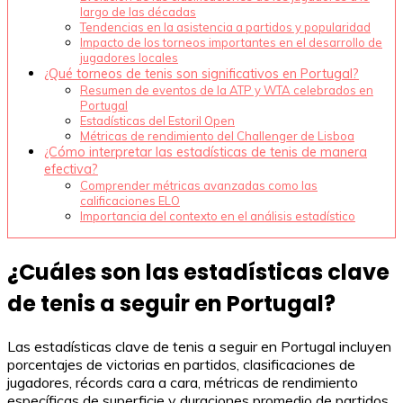
largo de las décadas
Tendencias en la asistencia a partidos y popularidad
Impacto de los torneos importantes en el desarrollo de
jugadores locales
¿Qué torneos de tenis son significativos en Portugal?
Resumen de eventos de la ATP y WTA celebrados en
Portugal
Estadísticas del Estoril Open
Métricas de rendimiento del Challenger de Lisboa
¿Cómo interpretar las estadísticas de tenis de manera
efectiva?
Comprender métricas avanzadas como las
calificaciones ELO
Importancia del contexto en el análisis estadístico
¿Cuáles son las estadísticas clave
de tenis a seguir en Portugal?
Las estadísticas clave de tenis a seguir en Portugal incluyen
porcentajes de victorias en partidos, clasificaciones de
jugadores, récords cara a cara, métricas de rendimiento
específicas de superficie y duraciones promedio de partidos.