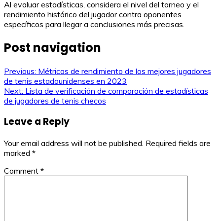
Al evaluar estadísticas, considera el nivel del torneo y el
rendimiento histórico del jugador contra oponentes
específicos para llegar a conclusiones más precisas.
Post navigation
Previous:
Métricas de rendimiento de los mejores jugadores
de tenis estadounidenses en 2023
Next:
Lista de verificación de comparación de estadísticas
de jugadores de tenis checos
Leave a Reply
Your email address will not be published.
Required fields are
marked
*
Comment
*