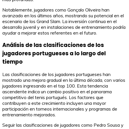
Notablemente, jugadores como Gonçalo Oliveira han
avanzado en los últimos años, mostrando su potencial en el
escenario de los Grand Slam. La inversión continua en el
desarrollo juvenil y en instalaciones de entrenamiento podría
ayudar a mejorar estos referentes en el futuro.
Análisis de las clasificaciones de los
jugadores portugueses a lo largo del
tiempo
Las clasificaciones de los jugadores portugueses han
mostrado una mejora gradual en la última década, con varios
jugadores ingresando en el top 100. Esta tendencia
ascendente indica un cambio positivo en el panorama
competitivo del tenis portugués. Los factores que
contribuyen a este crecimiento incluyen una mayor
participación en torneos internacionales y programas de
entrenamiento mejorados.
Seguir las clasificaciones de jugadores como Pedro Sousa y