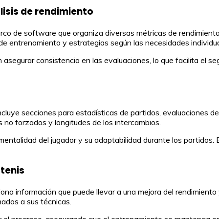
lisis de rendimiento
co de software que organiza diversas métricas de rendimiento pa
de entrenamiento y estrategias según las necesidades individua
 asegurar consistencia en las evaluaciones, lo que facilita el se
 incluye secciones para estadísticas de partidos, evaluaciones 
s no forzados y longitudes de los intercambios.
entalidad del jugador y su adaptabilidad durante los partidos. 
 tenis
rciona información que puede llevar a una mejora del rendimiento
ados a sus técnicas.
r el progreso, asegurando que el entrenamiento se mantenga en