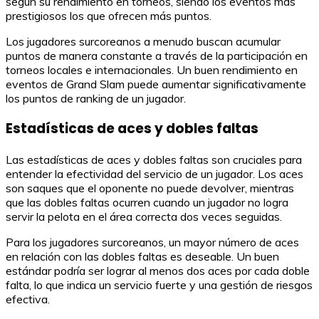
según su rendimiento en torneos, siendo los eventos más
prestigiosos los que ofrecen más puntos.
Los jugadores surcoreanos a menudo buscan acumular
puntos de manera constante a través de la participación en
torneos locales e internacionales. Un buen rendimiento en
eventos de Grand Slam puede aumentar significativamente
los puntos de ranking de un jugador.
Estadísticas de aces y dobles faltas
Las estadísticas de aces y dobles faltas son cruciales para
entender la efectividad del servicio de un jugador. Los aces
son saques que el oponente no puede devolver, mientras
que las dobles faltas ocurren cuando un jugador no logra
servir la pelota en el área correcta dos veces seguidas.
Para los jugadores surcoreanos, un mayor número de aces
en relación con las dobles faltas es deseable. Un buen
estándar podría ser lograr al menos dos aces por cada doble
falta, lo que indica un servicio fuerte y una gestión de riesgos
efectiva.