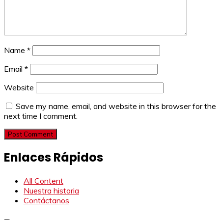
Name
*
Email
*
Website
Save my name, email, and website in this browser for the
next time I comment.
Enlaces Rápidos
All Content
Nuestra historia
Contáctanos