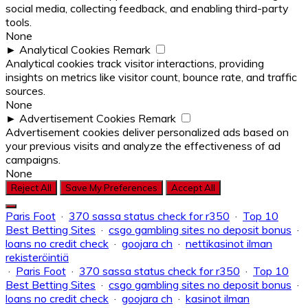
social media, collecting feedback, and enabling third-party
tools.
None
►
Analytical Cookies
Remark
Analytical cookies track visitor interactions, providing
insights on metrics like visitor count, bounce rate, and traffic
sources.
None
►
Advertisement Cookies
Remark
Advertisement cookies deliver personalized ads based on
your previous visits and analyze the effectiveness of ad
campaigns.
None
Reject All
Save My Preferences
Accept All
Paris Foot
·
370 sassa status check for r350
·
Top 10
Best Betting Sites
·
csgo gambling sites no deposit bonus
·
loans no credit check
·
goojara ch
·
nettikasinot ilman
rekisteröintiä
·
Paris Foot
·
370 sassa status check for r350
·
Top 10
Best Betting Sites
·
csgo gambling sites no deposit bonus
·
loans no credit check
·
goojara ch
·
kasinot ilman