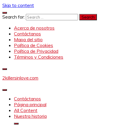
Skip to content
Search for:
Acerca de nosotros
Contáctanos
Mapa del sitio
Política de Cookies
Política de Privacidad
Términos y Condiciones
2killersinlove.com
Contáctanos
Página principal
All Content
Nuestra historia