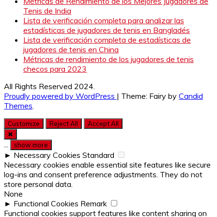
Métricas de Rendimiento de los Mejores Jugadores de
Tenis de India
Lista de verificación completa para analizar las
estadísticas de jugadores de tenis en Bangladés
Lista de verificación completa de estadísticas de
jugadores de tenis en China
Métricas de rendimiento de los jugadores de tenis
checos para 2023
All Rights Reserved 2024.
Proudly powered by WordPress
|
Theme: Fairy by
Candid
Themes
.
Customize
Reject All
Accept All
✖
...
show more
►
Necessary Cookies
Standard
Necessary cookies enable essential site features like secure
log-ins and consent preference adjustments. They do not
store personal data.
None
►
Functional Cookies
Remark
Functional cookies support features like content sharing on