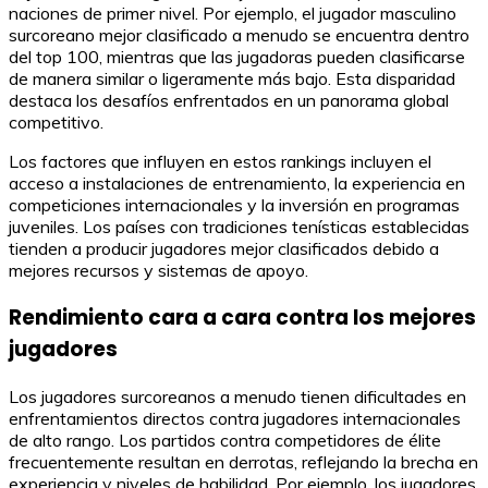
naciones de primer nivel. Por ejemplo, el jugador masculino
surcoreano mejor clasificado a menudo se encuentra dentro
del top 100, mientras que las jugadoras pueden clasificarse
de manera similar o ligeramente más bajo. Esta disparidad
destaca los desafíos enfrentados en un panorama global
competitivo.
Los factores que influyen en estos rankings incluyen el
acceso a instalaciones de entrenamiento, la experiencia en
competiciones internacionales y la inversión en programas
juveniles. Los países con tradiciones tenísticas establecidas
tienden a producir jugadores mejor clasificados debido a
mejores recursos y sistemas de apoyo.
Rendimiento cara a cara contra los mejores
jugadores
Los jugadores surcoreanos a menudo tienen dificultades en
enfrentamientos directos contra jugadores internacionales
de alto rango. Los partidos contra competidores de élite
frecuentemente resultan en derrotas, reflejando la brecha en
experiencia y niveles de habilidad. Por ejemplo, los jugadores