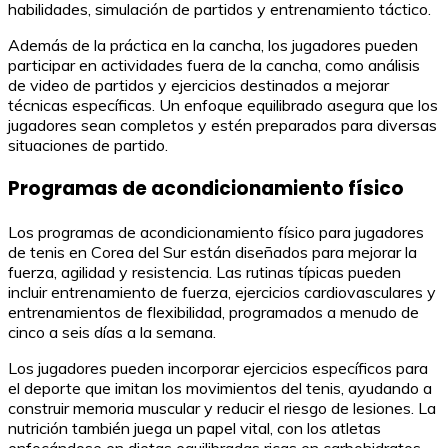
habilidades, simulación de partidos y entrenamiento táctico.
Además de la práctica en la cancha, los jugadores pueden
participar en actividades fuera de la cancha, como análisis
de video de partidos y ejercicios destinados a mejorar
técnicas específicas. Un enfoque equilibrado asegura que los
jugadores sean completos y estén preparados para diversas
situaciones de partido.
Programas de acondicionamiento físico
Los programas de acondicionamiento físico para jugadores
de tenis en Corea del Sur están diseñados para mejorar la
fuerza, agilidad y resistencia. Las rutinas típicas pueden
incluir entrenamiento de fuerza, ejercicios cardiovasculares y
entrenamientos de flexibilidad, programados a menudo de
cinco a seis días a la semana.
Los jugadores pueden incorporar ejercicios específicos para
el deporte que imitan los movimientos del tenis, ayudando a
construir memoria muscular y reducir el riesgo de lesiones. La
nutrición también juega un papel vital, con los atletas
enfocándose en dietas equilibradas ricas en carbohidratos,