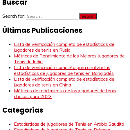
Buscar
Search for:
Últimas Publicaciones
Lista de verificación completa de estadísticas de
jugadores de tenis en Rusia
Métricas de Rendimiento de los Mejores Jugadores de
Tenis de India
Lista de verificación completa para analizar las
estadísticas de jugadores de tenis en Bangladés
Lista de verificación completa de estadísticas de
jugadores de tenis en China
Métricas de rendimiento de los jugadores de tenis
checos para 2023
Categorías
Estadísticas de Jugadores de Tenis en Arabia Saudita
Estadísticas de Jugadores de Tenis en Bulgaria