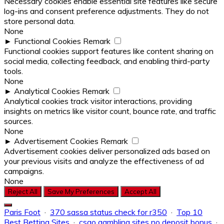
Necessary cookies enable essential site features like secure
log-ins and consent preference adjustments. They do not
store personal data.
None
►
Functional Cookies
Remark
Functional cookies support features like content sharing on
social media, collecting feedback, and enabling third-party
tools.
None
►
Analytical Cookies
Remark
Analytical cookies track visitor interactions, providing
insights on metrics like visitor count, bounce rate, and traffic
sources.
None
►
Advertisement Cookies
Remark
Advertisement cookies deliver personalized ads based on
your previous visits and analyze the effectiveness of ad
campaigns.
None
Reject All
Save My Preferences
Accept All
Paris Foot
·
370 sassa status check for r350
·
Top 10
Best Betting Sites
·
csgo gambling sites no deposit bonus
·