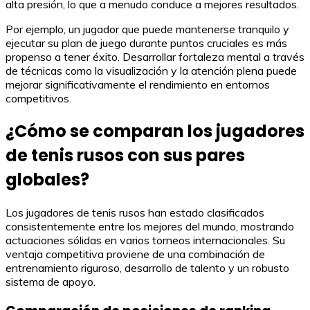
alta presión, lo que a menudo conduce a mejores resultados.
Por ejemplo, un jugador que puede mantenerse tranquilo y
ejecutar su plan de juego durante puntos cruciales es más
propenso a tener éxito. Desarrollar fortaleza mental a través
de técnicas como la visualización y la atención plena puede
mejorar significativamente el rendimiento en entornos
competitivos.
¿Cómo se comparan los jugadores
de tenis rusos con sus pares
globales?
Los jugadores de tenis rusos han estado clasificados
consistentemente entre los mejores del mundo, mostrando
actuaciones sólidas en varios torneos internacionales. Su
ventaja competitiva proviene de una combinación de
entrenamiento riguroso, desarrollo de talento y un robusto
sistema de apoyo.