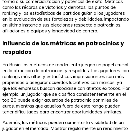
forma a su comercialización y potencial de éxito. Métricas
como los récords de victorias y derrotas, los puntos de
ranking y las estadísticas de partidos guían a los jugadores
en la evaluación de sus fortalezas y debilidades, impactando
en última instancia sus elecciones respecto a patrocinios,
afiliaciones a equipos y longevidad de carrera.
Influencia de las métricas en patrocinios y
respaldos
En Rusia, las métricas de rendimiento juegan un papel crucial
en la atracción de patrocinios y respaldos. Los jugadores con
rankings más altos y estadísticas impresionantes son más
propensos a asegurar acuerdos lucrativos con marcas, ya
que las empresas buscan asociarse con atletas exitosos. Por
ejemplo, un jugador que se clasifica consistentemente en el
top 20 puede exigir acuerdos de patrocinio por miles de
euros, mientras que aquellos fuera de este rango pueden
tener dificultades para encontrar oportunidades similares.
Además, las métricas pueden aumentar la visibilidad de un
jugador en el mercado. Mostrar regularmente un rendimiento