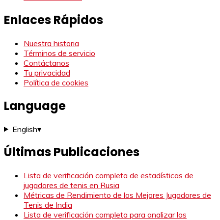
Enlaces Rápidos
Nuestra historia
Términos de servicio
Contáctanos
Tu privacidad
Política de cookies
Language
English
▾
Últimas Publicaciones
Lista de verificación completa de estadísticas de
jugadores de tenis en Rusia
Métricas de Rendimiento de los Mejores Jugadores de
Tenis de India
Lista de verificación completa para analizar las