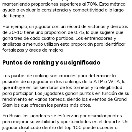
manteniendo proporciones superiores al 70%. Esta métrica
ayuda a evaluar la consistencia y competitividad a lo largo
del tiempo.
Por ejemplo, un jugador con un récord de victorias y derrotas
de 30-10 tiene una proporción de 0.75, lo que sugiere que
gana tres de cada cuatro partidos. Los entrenadores y
analistas a menudo utilizan esta proporción para identificar
fortalezas y áreas de mejora.
Puntos de ranking y su significado
Los puntos de ranking son cruciales para determinar la
posición de un jugador en los rankings de la ATP o WTA, lo
que influye en las siembras de los torneos y la elegibilidad
para participar. Los jugadores ganan puntos en función de su
rendimiento en varios torneos, siendo los eventos de Grand
Slam los que ofrecen los puntos más altos.
En Rusia, los jugadores se esfuerzan por acumular puntos
para mejorar su visibilidad y oportunidades en el deporte. Un
jugador clasificado dentro del top 100 puede acceder a