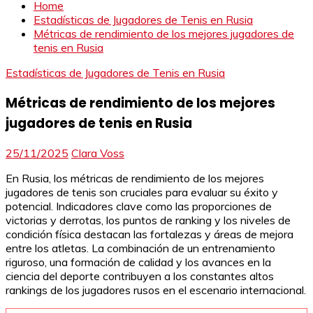
Home
Estadísticas de Jugadores de Tenis en Rusia
Métricas de rendimiento de los mejores jugadores de
tenis en Rusia
Estadísticas de Jugadores de Tenis en Rusia
Métricas de rendimiento de los mejores
jugadores de tenis en Rusia
25/11/2025
Clara Voss
En Rusia, los métricas de rendimiento de los mejores
jugadores de tenis son cruciales para evaluar su éxito y
potencial. Indicadores clave como las proporciones de
victorias y derrotas, los puntos de ranking y los niveles de
condición física destacan las fortalezas y áreas de mejora
entre los atletas. La combinación de un entrenamiento
riguroso, una formación de calidad y los avances en la
ciencia del deporte contribuyen a los constantes altos
rankings de los jugadores rusos en el escenario internacional.