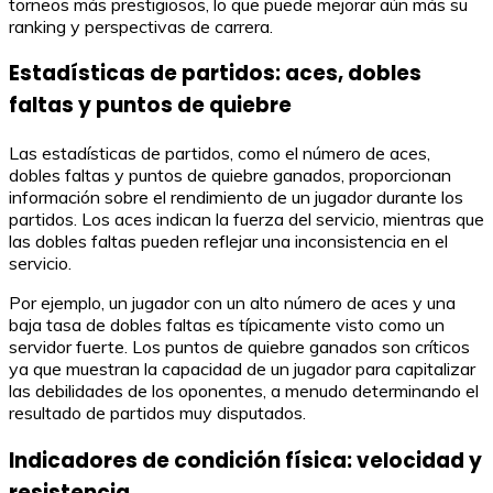
torneos más prestigiosos, lo que puede mejorar aún más su
ranking y perspectivas de carrera.
Estadísticas de partidos: aces, dobles
faltas y puntos de quiebre
Las estadísticas de partidos, como el número de aces,
dobles faltas y puntos de quiebre ganados, proporcionan
información sobre el rendimiento de un jugador durante los
partidos. Los aces indican la fuerza del servicio, mientras que
las dobles faltas pueden reflejar una inconsistencia en el
servicio.
Por ejemplo, un jugador con un alto número de aces y una
baja tasa de dobles faltas es típicamente visto como un
servidor fuerte. Los puntos de quiebre ganados son críticos
ya que muestran la capacidad de un jugador para capitalizar
las debilidades de los oponentes, a menudo determinando el
resultado de partidos muy disputados.
Indicadores de condición física: velocidad y
resistencia