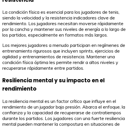
La condición física es esencial para los jugadores de tenis,
siendo la velocidad y la resistencia indicadores clave de
rendimiento. Los jugadores necesitan moverse rápidamente
por la cancha y mantener sus niveles de energía a lo largo de
los partidos, especialmente en formatos más largos.
Los mejores jugadores a menudo participan en regímenes de
entrenamiento rigurosos que incluyen sprints, ejercicios de
agilidad y entrenamientos de resistencia. Mantener una
condición física óptima les permite rendir a altos niveles y
recuperarse rápidamente entre partidos.
Resiliencia mental y su impacto en el
rendimiento
La resiliencia mental es un factor crítico que influye en el
rendimiento de un jugador bajo presión. Abarca el enfoque, la
confianza y la capacidad de recuperarse de contratiempos
durante los partidos. Los jugadores con una fuerte resiliencia
mental pueden mantener la compostura en situaciones de