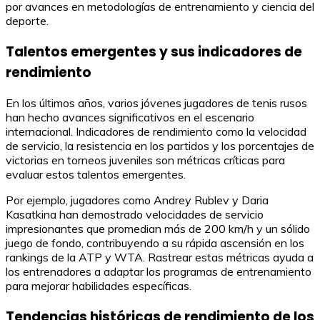
por avances en metodologías de entrenamiento y ciencia del
deporte.
Talentos emergentes y sus indicadores de
rendimiento
En los últimos años, varios jóvenes jugadores de tenis rusos
han hecho avances significativos en el escenario
internacional. Indicadores de rendimiento como la velocidad
de servicio, la resistencia en los partidos y los porcentajes de
victorias en torneos juveniles son métricas críticas para
evaluar estos talentos emergentes.
Por ejemplo, jugadores como Andrey Rublev y Daria
Kasatkina han demostrado velocidades de servicio
impresionantes que promedian más de 200 km/h y un sólido
juego de fondo, contribuyendo a su rápida ascensión en los
rankings de la ATP y WTA. Rastrear estas métricas ayuda a
los entrenadores a adaptar los programas de entrenamiento
para mejorar habilidades específicas.
Tendencias históricas de rendimiento de los