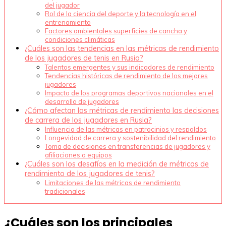
del jugador
Rol de la ciencia del deporte y la tecnología en el
entrenamiento
Factores ambientales superficies de cancha y
condiciones climáticas
¿Cuáles son las tendencias en las métricas de rendimiento
de los jugadores de tenis en Rusia?
Talentos emergentes y sus indicadores de rendimiento
Tendencias históricas de rendimiento de los mejores
jugadores
Impacto de los programas deportivos nacionales en el
desarrollo de jugadores
¿Cómo afectan las métricas de rendimiento las decisiones
de carrera de los jugadores en Rusia?
Influencia de las métricas en patrocinios y respaldos
Longevidad de carrera y sostenibilidad del rendimiento
Toma de decisiones en transferencias de jugadores y
afiliaciones a equipos
¿Cuáles son los desafíos en la medición de métricas de
rendimiento de los jugadores de tenis?
Limitaciones de las métricas de rendimiento
tradicionales
¿Cuáles son los principales